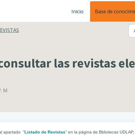
Inicio
Base de conocimi
EVISTAS
nsultar las revistas el
. M.
 al apartado "
Listado de Revistas
" en la página de Bbliotecas UDLAP,