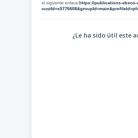
el siguiente enlace
https://publications-ebsco
custId=s5776608&groupId=main&profileId=pf
¿Le ha sido útil este a