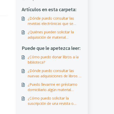
Artículos en esta carpeta:
¿Dónde puedo consultar las
revistas electrónicas que se
suscriben?
¿Quiénes pueden solicitar la
adquisición de material
bibliográfico (impreso o
Puede que le apetezca leer:
electrónico) o suscripción de
una revista o recurso
¿Cómo puedo donar libros a la
electrónico?
biblioteca?
¿Dónde puedo consultar las
nuevas adquisiciones de libros y
revistas?
¿Puedo llevarme en préstamo
domiciliario algún material
bibliográfico de la Biblioteca
¿Cómo puedo solicitar la
Franciscana?
suscripción de una revista o
recurso?