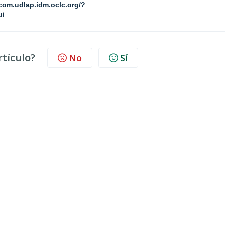
-com.udlap.idm.oclc.org/?
ui
rtículo?
No
Sí